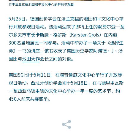
位于法兰克福池田和平文化中心的开放参观日
5月25日，德国创价学会在法兰克福的池田和平文化中心举
行开放参观日活动。该活动迎来了即将上任的默费尔登―瓦
尔多夫市市长卡斯滕・格罗斯（Karsten Groß）在内逾
300名当地居民一同参与。活动中举办了一场关于《选择生
命》一书的讲座，该书收录了英国历史学家阿诺德・J・汤
因比与
池田大作
会长之间的对谈。
英国SGI也于5月11日，在塔普鲁庭文化中心举行了开放参
观日活动。西班牙创价学会则于5月18日，在马德里里瓦斯
－瓦西亚马德里德的文化中心举办一年一度的艺术节，约
450人前来共襄盛举。