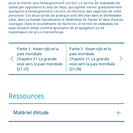
pour la mener vers l’enseignement correct. Le terme de
shakubuku
est
utilisé par opposition à celui de
shoju
, qui signifie mener graduellement
quelqu’un à l’enseignement correct, en fonction des capacités de cette
personne. Ces deux sortes de pratique sont décrites dans le
Shrimaladevi-
sûtra
, dans
La Grande Concentration et Pénétration
de Tiantai et dans d’autres
ouvrages. Dans le bouddhisme de Nichiren, le terme de
shakubuku
est
aussi souvent utilisé comme synonyme de propagation ou de
transmission de la Loi merveilleuse.
Partie 3 :
Kosen rufu
et la
Partie 3 :
Kosen rufu
et la
paix mondiale
paix mondiale
Chapitre 31: La grande
Chapitre 31: La grande
voie vers la paix mondiale
voie vers la paix mondiale
[31.27]
[31.29]
Ressources
Matériel d'étude