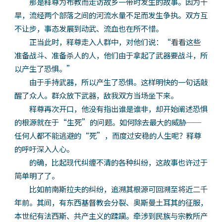
那是释尊为布教而走访故乡一带时发生的故事。因为干
旱，流经两个部落之间的河流水量不足而发生争执。双方互
不让步，事态发展到动武、流血也在所不惜。
正当此时，释尊走入人群中，对他们说：“看看这些
准备战斗、准备杀人的人，他们由于拿起了武器要战斗，所
以产生了恐惧。”
由于手持武器，所以产生了恐惧。这样明快的一句话敲
醒了众人。群众放下武器，敌我双方当场坐下来。
释尊再次开口，他没有指出谁是谁非，却开始阐述恐惧
的根源就在于“生死”的问题。如何除去最大的威胁──
任何人都不能逃避的“死”，而度过安稳的人生呢？释尊
的呼吁深入人心。
的确，比起现代纠缠不清的各种纠纷，这故事也许过于
简单明了了。
比如前南斯拉夫的纠纷，追溯其根源可回溯至将近二千
年前。其间，有东西基督教会分裂、奥斯曼土耳其的征服，
本世纪有法西斯、共产主义的蹂躏。牵涉到民族与宗教所产