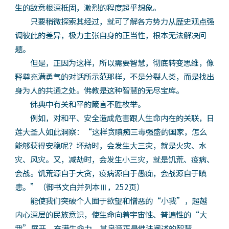
生的敌意根深柢固，激烈的程度超乎想象。
只要稍微探索其经过，就可了解各方势力从歴史观点强
调彼此的差异，极力主张自身的正当性，根本无法解决问
题。
但是，正因为这样，所以需要智慧，彻底转变思维，像
释尊充满勇气的对话所示范那样，不是分裂人类，而是找出
身为人的共通之处。佛教是这种智慧的无尽宝库。
佛典中有关和平的箴言不胜枚举。
例如，对和平、安全造成危害跟人生命内在的关联，日
莲大圣人如此洞察：“这样贪瞋痴三毒强盛的国家，怎么
能够获得安稳呢？坏劫时，会发生大三灾，就是火灾、水
灾、风灾。又，减劫时，会发生小三灾，就是饥荒、疫病、
会战。饥荒源自于大贪，疫病源自于愚痴，会战源自于瞋
恚。”（御书文白并列本Ⅲ，252页）
能使我们突破个人囿于欲望和憎恶的“小我”，超越
内心深层的民族意识，使生命向着宇宙性、普遍性的“大
我”展开，充满生命力，其泉源正是佛法阐述的智慧。