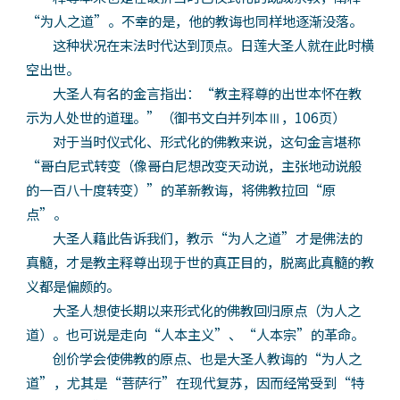
“为人之道”。不幸的是，他的教诲也同样地逐渐没落。
这种状况在末法时代达到顶点。日莲大圣人就在此时横
空出世。
大圣人有名的金言指出：“教主释尊的出世本怀在教
示为人处世的道理。”（御书文白并列本Ⅲ，106页）
对于当时仪式化、形式化的佛教来说，这句金言堪称
“哥白尼式转变（像哥白尼想改变天动说，主张地动说般
的一百八十度转变）”的革新教诲，将佛教拉回“原
点”。
大圣人藉此告诉我们，教示“为人之道”才是佛法的
真髓，才是教主释尊出现于世的真正目的，脱离此真髓的教
义都是偏颇的。
大圣人想使长期以来形式化的佛教回归原点（为人之
道）。也可说是走向“人本主义”、“人本宗”的革命。
创价学会使佛教的原点、也是大圣人教诲的“为人之
道”，尤其是“菩萨行”在现代复苏，因而经常受到“特