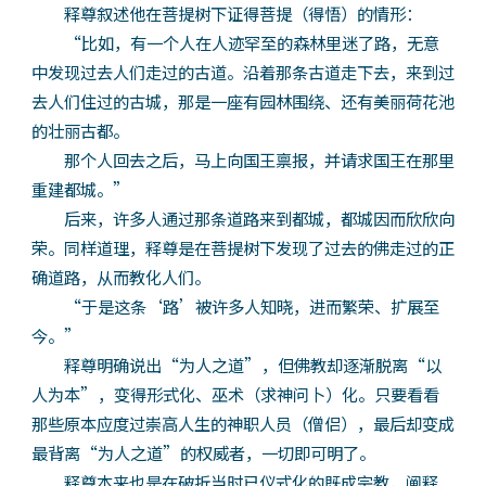
释尊叙述他在菩提树下证得菩提（得悟）的情形：
“比如，有一个人在人迹罕至的森林里迷了路，无意
中发现过去人们走过的古道。沿着那条古道走下去，来到过
去人们住过的古城，那是一座有园林围绕、还有美丽荷花池
的壮丽古都。
那个人回去之后，马上向国王禀报，并请求国王在那里
重建都城。”
后来，许多人通过那条道路来到都城，都城因而欣欣向
荣。同样道理，释尊是在菩提树下发现了过去的佛走过的正
确道路，从而教化人们。
“于是这条‘路’被许多人知晓，进而繁荣、扩展至
今。”
释尊明确说出“为人之道”，但佛教却逐渐脱离“以
人为本”，变得形式化、巫术（求神问卜）化。只要看看
那些原本应度过崇高人生的神职人员（僧侣），最后却变成
最背离“为人之道”的权威者，一切即可明了。
释尊本来也是在破折当时已仪式化的既成宗教，阐释