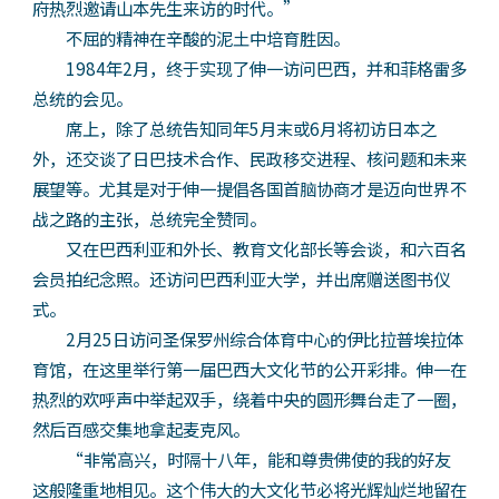
府热烈邀请山本先生来访的时代。”
不屈的精神在辛酸的泥土中培育胜因。
1984年2月，终于实现了伸一访问巴西，并和菲格雷多
总统的会见。
席上，除了总统告知同年5月末或6月将初访日本之
外，还交谈了日巴技术合作、民政移交进程、核问题和未来
展望等。尤其是对于伸一提倡各国首脑协商才是迈向世界不
战之路的主张，总统完全赞同。
又在巴西利亚和外长、教育文化部长等会谈，和六百名
会员拍纪念照。还访问巴西利亚大学，并出席赠送图书仪
式。
2月25日访问圣保罗州综合体育中心的伊比拉普埃拉体
育馆，在这里举行第一届巴西大文化节的公开彩排。伸一在
热烈的欢呼声中举起双手，绕着中央的圆形舞台走了一圈，
然后百感交集地拿起麦克风。
“非常高兴，时隔十八年，能和尊贵佛使的我的好友
这般隆重地相见。这个伟大的大文化节必将光辉灿烂地留在