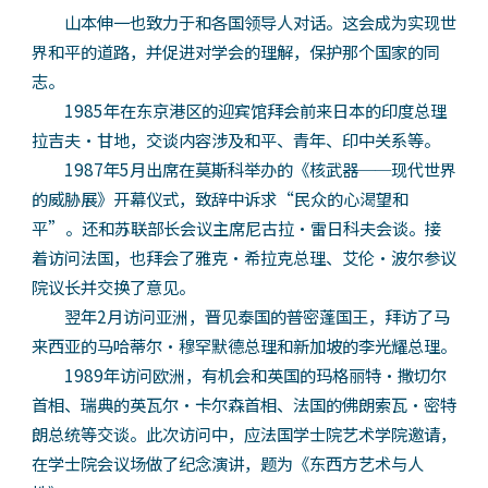
山本伸一也致力于和各国领导人对话。这会成为实现世
界和平的道路，并促进对学会的理解，保护那个国家的同
志。
1985年在东京港区的迎宾馆拜会前来日本的印度总理
拉吉夫·甘地，交谈内容涉及和平、青年、印中关系等。
1987年5月出席在莫斯科举办的《核武器──现代世界
的威胁展》开幕仪式，致辞中诉求“民众的心渴望和
平”。还和苏联部长会议主席尼古拉·雷日科夫会谈。接
着访问法国，也拜会了雅克·希拉克总理、艾伦·波尔参议
院议长并交换了意见。
翌年2月访问亚洲，晋见泰国的普密蓬国王，拜访了马
来西亚的马哈蒂尔·穆罕默德总理和新加坡的李光耀总理。
1989年访问欧洲，有机会和英国的玛格丽特·撒切尔
首相、瑞典的英瓦尔·卡尔森首相、法国的佛朗索瓦·密特
朗总统等交谈。此次访问中，应法国学士院艺术学院邀请，
在学士院会议场做了纪念演讲，题为《东西方艺术与人