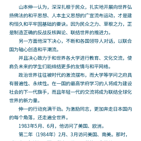
山本伸一认为，深深扎根于民众，扎实地开展向世界弘
扬佛法的和平思想、人本主义思想的广宣流布运动，才是建
构恒久和平牢固基础的要诀。因为民众之力、草根之力，正
是制造正确的反战反核舆论、联结世界的推进力。
另一方面他深下决心，不断和各国领导人对话，以联合
国为轴心创造和平潮流。
并且决心致力于和世界各大学进行教育、文化交流，使
肩负未来的学生们能缔结更多的友情与和平网络。
政治世界往往被时代的激流摆布，而大学等学问之府具
有普遍性、永续性。在一国的最高学府学习的人将成为建设
社会的下一代旗手，而且年轻一代的交流将成为联结全球化
世界的新力量。
伸一的行动充满干劲。为激励同志，更加奔走日本国内
的每个角落，还走遍全世界。
1983年5月、6月，他访问了美国、欧洲。
第二年（1984年）2月、3月访问美国、南美。那时，