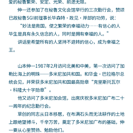
爱的秘鲁繁荣、安定、光荣、前途无限。
伸一还参加了在秘鲁文化会馆举行的三次勤行会，赞颂
已故秘鲁SGI前理事长毕森特·政见·岸部的功劳，说：
“妙法是救国，使之繁荣的幸福动力……有信心的人
毕生是具有永久信念的人，同时是拥有幸福的人。”
讲话里希望所有的人坚持不退转的信心，成为幸福之
王。
山本伸一1987年2月访问北美和中美，第一次访问了加
勒比海上的明珠──多米尼加共和国。和华金·巴拉格尔总
统会见，并荣获多米尼加共和国最高勋章“克里斯托瓦尔
·科隆大十字勋章”。
他又访问了多米尼加会馆，出席庆祝多米尼加广布二十
一周年的纪念勤行会。
草创的同志从日本移居，在布满石头而无法耕作的土地
上跟绝望搏斗，千辛万苦，奠定了多米尼加广布的基础，伸
一要从心里赞扬、勉励他们。