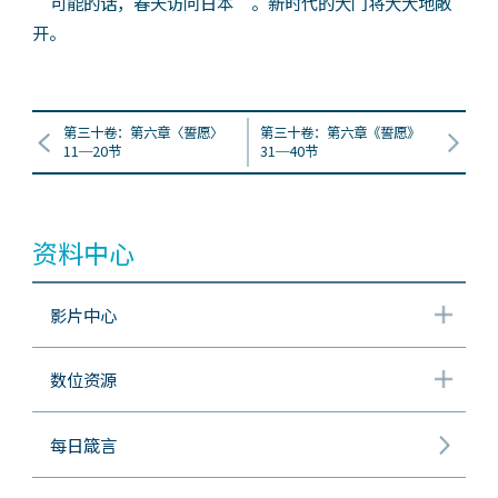
“可能的话，春天访问日本”。新时代的大门将大大地敞
开。
第三十卷：第六章〈誓愿〉
第三十卷：第六章《誓愿》
11─20节
31─40节
资料中心
影片中心
数位资源
每日箴言