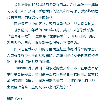
战斗持续的1982年5月戈登来日本，和山本伸一一起访
问长崎市和平公园，祈愿世界的恒久和平与原子弹爆炸牺牲
者的冥福，向祈念和平像献花。
可说是不幸中的万幸，翌月战争结束，战火没有扩大。
战争结束一年后的1983年3月，英国SGI在伦敦举办
“世界和平展”，主题是“生的选择”，呼吁和平。BBC
等电视台、电台、报章都予以报导，不惜盛赞。
如果在全世界人们的心里树立起生命绝对尊严的思想，
人类就能够为和平而互相联结。建设和平也就是树立这种思
想，不断地扩展共感的网络。
1986年3月，英国、阿根廷的会员来日本，在学会本部
举行联合研修会。他们是一直共同祈望和平的同志。最初的
紧张转瞬间消解，共同发出新的誓言：“我们作为和平战
士要坚持奋斗，直到从世界上消灭战争！”
誓愿（23）