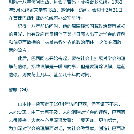
时隔十八年访问巴西，拜会了若昂·菲格雷多总统。1982
年5月总统寄来亲笔书函，邀请伸一访问。会见于2月21日
在首都巴西利亚的总统府办公室举行。
记得十八年前访问时，他的周围经常闪着政治警察监视
的目光，也有政府官员相信了某些日裔人出于对学会的误解
和偏见而散播的“披着宗教外衣的政治团体”之类充满敌
意的流言。
此后，巴西同志开始奋起，要在社会上扩展对学会的理
解与信赖。招致误解是一瞬间的事，但是要消除误解，建起
信赖，则要花上几年、甚至几十年的时间。
誓愿（24）
山本伸一曾预定于1974年访问巴西，但签证下不来，
未能实现。由于力所不及，未能消除对学会的误解，巴西同
志很懊丧。大家在心里深深发誓：“要更加、更加努力，
为加深对学会的理解而对话，为社会做贡献，创造让巴西政