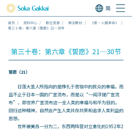
简
首页
资料中心
数位资源
佛法教材
《新‧人間革命》
第三十卷：第六章《誓愿》21─30节
第三十卷：第六章《誓愿》21─30节
誓愿（21）
日莲大圣人所指向的是挣扎于苦恼中的民众的幸福。而
且不止于日本一国的广宣流布，而是以“一阎浮提广宣流
布”，即世界广宣流布这一全人类的幸福与和平为目的。
回归这种精神，自然会产生人类共存共荣和追求人类利益的
思想。
世界被美苏一分为二，东西两阵营对立激化的1952年2