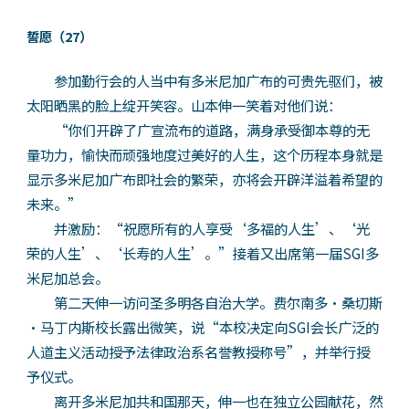
誓愿（27）
参加勤行会的人当中有多米尼加广布的可贵先驱们，被
太阳晒黑的脸上绽开笑容。山本伸一笑着对他们说：
“你们开辟了广宣流布的道路，满身承受御本尊的无
量功力，愉快而顽强地度过美好的人生，这个历程本身就是
显示多米尼加广布即社会的繁荣，亦将会开辟洋溢着希望的
未来。”
并激励：“祝愿所有的人享受‘多福的人生’、‘光
荣的人生’、‘长寿的人生’。”接着又出席第一届SGI多
米尼加总会。
第二天伸一访问圣多明各自治大学。费尔南多·桑切斯
·马丁内斯校长露出微笑，说“本校决定向SGI会长广泛的
人道主义活动授予法律政治系名誉教授称号”，并举行授
予仪式。
离开多米尼加共和国那天，伸一也在独立公园献花，然