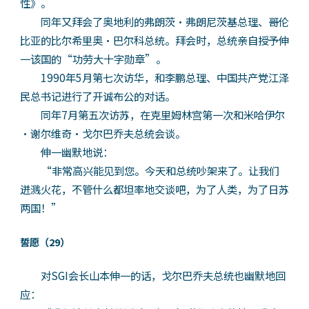
性》。
同年又拜会了奥地利的弗朗茨·弗朗尼茨基总理、哥伦
比亚的比尔希里奥·巴尔科总统。拜会时，总统亲自授予伸
一该国的“功劳大十字勋章”。
1990年5月第七次访华，和李鹏总理、中国共产党江泽
民总书记进行了开诚布公的对话。
同年7月第五次访苏，在克里姆林宫第一次和米哈伊尔
·谢尔维奇·戈尔巴乔夫总统会谈。
伸一幽默地说：
“非常高兴能见到您。今天和总统吵架来了。让我们
迸溅火花，不管什么都坦率地交谈吧，为了人类，为了日苏
两国！”
誓愿（29）
对SGI会长山本伸一的话，戈尔巴乔夫总统也幽默地回
应：