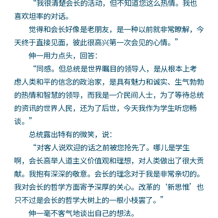
“我很清楚会长的活动，但不知道您这么热情。我也
喜欢坦率的对话。
觉得和会长好像是老朋友，是一种以前就非常瞭解，今
天终于直接见面，彼此很高兴第一次会见的心情。”
伸一用力点头，回答：
“同感。但总统是世界瞩目的领导人，是从根本上考
虑人类和平的信念的政治家，是具有魅力和诚实、生气勃勃
的热情和智慧的领导，而我是一介民间人士，为了等待总统
的资讯的世界人民，还为了后世，今天我作为学生听您畅
谈。”
总统露出特有的微笑，说：
“对客人说欢迎的话之前被您抢先了。哪儿是学生
啊，会长高举人道主义价值观和理想，对人类做出了很大贡
献。我抱有深深的敬意。会长的理念对于我是非常亲切的。
我对会长的哲学方面寄予深厚的关心。改革的‘新思惟’也
只不过是会长的哲学大树上的一根小枝罢了。”
伸一毫不客气地谈出自己的想法。