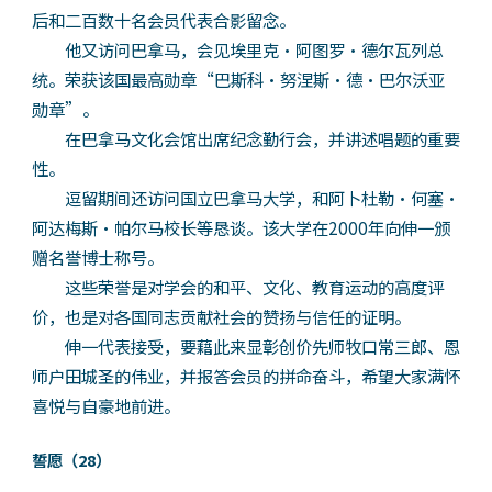
后和二百数十名会员代表合影留念。
他又访问巴拿马，会见埃里克·阿图罗·德尔瓦列总
统。荣获该国最高勋章“巴斯科·努涅斯·德·巴尔沃亚
勋章”。
在巴拿马文化会馆出席纪念勤行会，并讲述唱题的重要
性。
逗留期间还访问国立巴拿马大学，和阿卜杜勒·何塞·
阿达梅斯·帕尔马校长等恳谈。该大学在2000年向伸一颁
赠名誉博士称号。
这些荣誉是对学会的和平、文化、教育运动的高度评
价，也是对各国同志贡献社会的赞扬与信任的证明。
伸一代表接受，要藉此来显彰创价先师牧口常三郎、恩
师户田城圣的伟业，并报答会员的拼命奋斗，希望大家满怀
喜悦与自豪地前进。
誓愿（28）