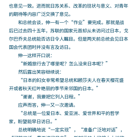
也意见一致。进而就日苏关系、改革的现状与意义、对青年
的期待等内容广泛交换了意见。
和总统会谈，伸一有一个“作业”要完成。那就是战
后已过去四十五年，苏联的国家元首却从未访问过日本，戈
尔巴乔夫总统能否访日令人瞩目。但是两天前总统会见日本
国会代表团时并没有言及访日。
伸一这样开口说：
“新婚旅行去了哪里呢？怎么没来日本呢？”
然后露出笑容继续说：
“日本的妇女非常希望总统和赖莎夫人在春天樱花盛
开或者秋天红叶艳丽的季节来邻国的日本。”
“谢谢，我要把它列入日程。”
应声而答，伸一又一次邀请。
“总统是一位爱日本、爱亚洲、爱世界和平的哲学
家，盼望能早日访日。”
总统明确地说“一定实现”，“准备广泛地对话”，