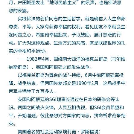
月，户田城圣发出“地球民族主义”的吼声，也是佛法思
想的表露。
实践佛法的创价同志的生活哲学，就是确信人人生命都
尊贵、平等，大家有获得幸福的权利。看见朋友不幸就会生
起同苦之心，希望他幸福起来，予以鼓励，展开慈悲的行
动。扩大对这种观点、生活方式的共感，就是联结世界的扎
实的草根和平运动。
──1982年4月，围绕南大西洋的福克兰群岛（马尔维
纳斯群岛），英国和阿根廷之间发生战争。
以福克兰群岛为舞台的战斗持续，6月中旬阿根廷军投
降，战争结束。但两国恢复邦交是1990年2月。这场战争中
两军共牺牲了九百多人。
英国和阿根廷的SGI理事长通过在日本的研修会等认
识。两国之间战火交锋，人民互相仇视，但SGI会员希望和
平，开始唱题。彼此悬想对方国家的同志，拼命祈求战争结
束。
美国著名的社会活动家埃莉诺·罗斯福说：