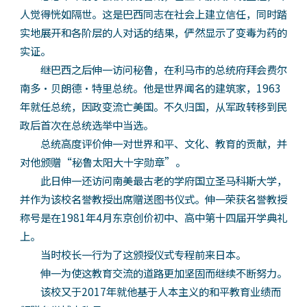
人觉得恍如隔世。这是巴西同志在社会上建立信任，同时踏
实地展开和各阶层的人对话的结果，俨然显示了变毒为药的
实证。
继巴西之后伸一访问秘鲁，在利马市的总统府拜会费尔
南多·贝朗德·特里总统。他是世界闻名的建筑家，1963
年就任总统，因政变流亡美国。不久归国，从军政转移到民
政后首次在总统选举中当选。
总统高度评价伸一对世界和平、文化、教育的贡献，并
对他颁赠“秘鲁太阳大十字勋章”。
此日伸一还访问南美最古老的学府国立圣马科斯大学，
并作为该校名誉教授出席赠送图书仪式。伸一荣获名誉教授
称号是在1981年4月东京创价初中、高中第十四届开学典礼
上。
当时校长一行为了这颁授仪式专程前来日本。
伸一为使这教育交流的道路更加坚固而继续不断努力。
该校又于2017年就他基于人本主义的和平教育业绩而