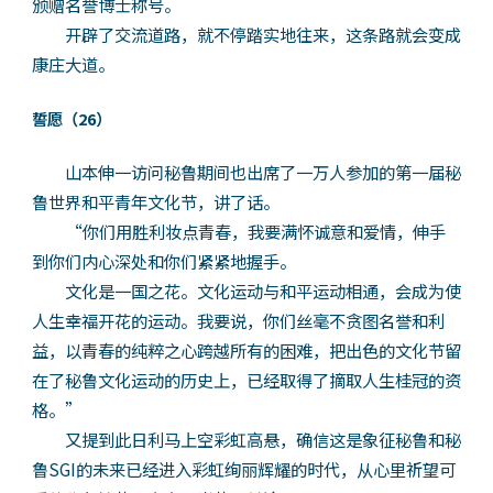
颁赠名誉博士称号。
开辟了交流道路，就不停踏实地往来，这条路就会变成
康庄大道。
誓愿（26）
山本伸一访问秘鲁期间也出席了一万人参加的第一届秘
鲁世界和平青年文化节，讲了话。
“你们用胜利妆点青春，我要满怀诚意和爱情，伸手
到你们内心深处和你们紧紧地握手。
文化是一国之花。文化运动与和平运动相通，会成为使
人生幸福开花的运动。我要说，你们丝毫不贪图名誉和利
益，以青春的纯粹之心跨越所有的困难，把出色的文化节留
在了秘鲁文化运动的历史上，已经取得了摘取人生桂冠的资
格。”
又提到此日利马上空彩虹高悬，确信这是象征秘鲁和秘
鲁SGI的未来已经进入彩虹绚丽辉耀的时代，从心里祈望可