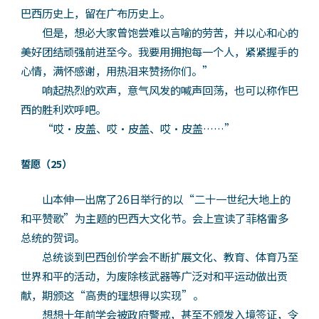
巴西历史上，留在广布历史上。
但是，想必大家曾饱尝难以言喻的劳苦，并以心和心的
美好团结顽强前进至今。我要用拥抱每一个人，紧紧握手的
心情，满怀感谢，用热泪来赞扬你们。”
响起热烈的欢声，意气风发的喊声回荡，也可以称作巴
西的胜利欢呼吧。
“哎·皮盖、哎·皮盖、哎·皮盖……”
誓愿（25）
山本伸一出席了26日举行的以“二十一世纪大地上的
和平赞歌”为主题的巴西大文化节。会上宣读了菲格雷多
总统的贺词。
总统谈到巴西创价学会不断扩展文化、教育、体育乃至
世界和平的活动，为废除核武器等广泛对和平运动做出贡
献，期颁这“高贵的理想得以实现”。
想想十年前学会被政府警戒，甚至不颁发入境签证，令