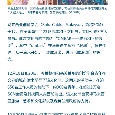
从左上起顺时针：SGM会长黄德坤致欢迎辞；两位SGM会员分享他们克服困难的
个人成长经历；青年舞者的表演；鼓笛队的演出
（
©
SGM）
马来西亚创价学会（Soka Gakkai Malaysia，简称SGM）
于12月在全国举行了23场青年和平文化节，共吸引逾3万人
参与。此次文化节的主题为“OMBAK——成为和平的浪
潮”，其中“ombak”在马来语中意为“浪潮”，旨在传
达“从一滴水开始，汇聚成涟漪，进而形成浪潮”的理
念。
12月18日和20日，雪兰莪州和森美兰州的创价学会青年在
交界的城市汝来举行了该文化节。这两天的活动中，在逾
850名工作人员的协助下，约900名青年，在超过1万名
SGM会员及其携同来宾面前演出。该文化节也获得马来西
亚旅游、艺术和文化部以及森美兰州政府的支持。
12月20日的活动由马来西亚国家文化与艺术局总监穆罕默