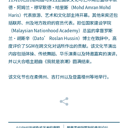
德・阿姆兰・穆罕默德・哈里斯（Mohd Amran Mohd
Haris）代表旅游、艺术和文化部主持开幕。其他来宾还包
括联邦、州及地方政府的官员代表。担任国家建设学院
（Malaysian Nationhood Academy）总监的拿督罗斯
兰・胡斯辛（Dato’ Roslan Hussin）博士在致辞中，高
度评价了SGM在跨文化对话所作出的贡献。该文化节演出
内容包括体操、传统舞蹈、华乐演奏以及特邀嘉宾的演讲，
并以大合唱主题曲《我就是浪潮》圆满结束。
该文化节也在柔佛州、吉打州以及登嘉楼州等地举行。
SGI针对气候危机发表的声明
聚焦于废除死刑的青年论坛