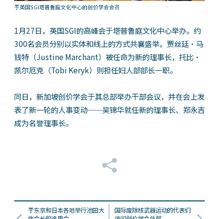
于英国SGI塔普鲁庭文化中心的创价学会会员
1月27日，英国SGI的高峰会于塔普鲁庭文化中心举办。约
300名会员分别以实体和线上的方式共襄盛举。贾丝廷‧马
钱特（Justine Marchant）被任命为新的理事长，托比‧
凯尔厄克（Tobi Keryk）则担任妇人部部长一职。
同日，新加坡创价学会于其总部举办干部会议，并在会上发
表了新一轮的人事变动──吴锦华就任新的理事长、郑永吉
成为名誉理事长。
于东京和日本各地举行池田大
国际废除核武器运动的代表们
作会长的追思会
访问创价学会总部