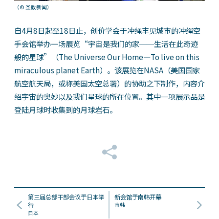
（© 圣教新闻）
自4月8日起至18日止，创价学会于冲绳丰见城市的冲绳空
手会馆举办一场展览“宇宙是我们的家──生活在此奇迹
般的星球”（The Universe Our Home—To live on this
miraculous planet Earth）。该展览在NASA（美国国家
航空航天局，或称美国太空总署）的协助之下制作，内容介
绍宇宙的奥妙以及我们星球的所在位置。其中一项展示品是
登陆月球时收集到的月球岩石。
第三届总部干部会议于日本举
新会馆于南韩开幕
行
南韩
日本