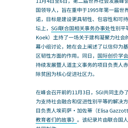
11月4日至6日，第二届世界社会发展
国领导人，旨在重申于1995年第一届
诺，目标是建设更具韧性、包容性和可持
坛上，
SGI联合国相关事务办事处
性别平
Koek）主持了一场关于建构凝聚力社会
幕小组讨论，她在会上阐述了以信仰为
区韧性方面的作用。同日，
国际创价学
持续发展暨人道主义事务的项目负责人
除贫困为核心促进社区力。
在峰会召开前的11月3日，SGI共同主
为支持社会融合和促进性别平等的解决方
目负责人埃莉萨‧加佐蒂（Elisa Gazz
教育者们的故事》
。该纪录片由联合国人