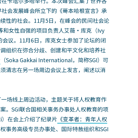
峰会在卡塔尔多哈举行。本次峰会汇集了世界各
世界社会发展峰会所立下的《哥本哈根宣言》承
续性的社会。11月5日，在峰会的民间社会论
等和女性自强的项目负责人艾薇‧库克（Ivy
的会议。11月6日，库克女士参加了论坛的闭
基调组织在弥合分歧、创建和平文化和培养社
会
（Soka Gakkai International，简称SGI）可
赤须清志在另一场周边会议上发言，阐述以消
办了一场线上周边活动，主题关于将人权教育作
案。SGI联合国相关事务办事处人权教育的项
otti）在会上介绍了纪录片
《变革者：青年人权
权事务高级专员办事处、国际特赦组织和SGI