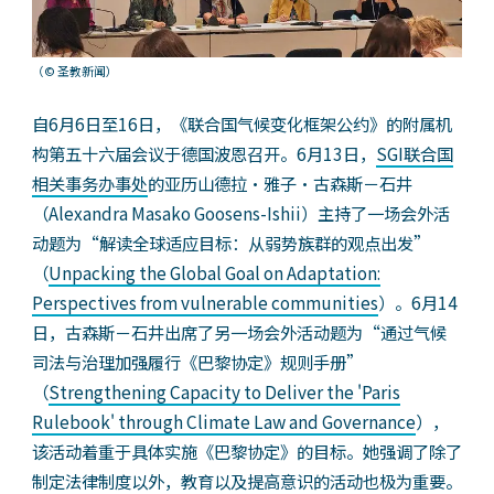
（© 圣教新闻）
自6月6日至16日，《联合国气候变化框架公约》的附属机
构第五十六届会议于德国波恩召开。6月13日，
SGI联合国
相关事务办事处
的亚历山德拉・雅子・古森斯－石井
（Alexandra Masako Goosens-Ishii）主持了一场会外活
动题为“解读全球适应目标：从弱势族群的观点出发”
（
Unpacking the Global Goal on Adaptation:
Perspectives from vulnerable communities
）。6月14
日，古森斯－石井出席了另一场会外活动题为“通过气候
司法与治理加强履行《巴黎协定》规则手册”
（
Strengthening Capacity to Deliver the 'Paris
Rulebook' through Climate Law and Governance
），
该活动着重于具体实施《巴黎协定》的目标。她强调了除了
制定法律制度以外，教育以及提高意识的活动也极为重要。