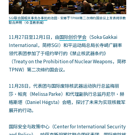
SGI联合国相关事务办事处
的池田・安娜于TPNW第二次缔约国会议上发表跨宗教
联合声明
（© 圣教新闻）
11月27日至12月1日，由
国际创价学会
（Soka Gakkai
International，简称SGI）和平运动局总局长寺崎广嗣率
领代表团参加了于纽约举行的《禁止核武器条约》
（Treaty on the Prohibition of Nuclear Weapons，简称
TPNW）第二次缔约国会议。
11月28日，代表团与国际废除核武器运动执行总监梅丽
莎・帕克（Melissa Parke）和代理副执行总监丹尼尔・赫
格斯塔（Daniel Högsta）会晤，探讨了未来为实现核裁军
展开的行动。
国际安全与政策中心（Center for International Security
and Policy）、哈萨克斯坦常驻联合国代表团、国际废除核