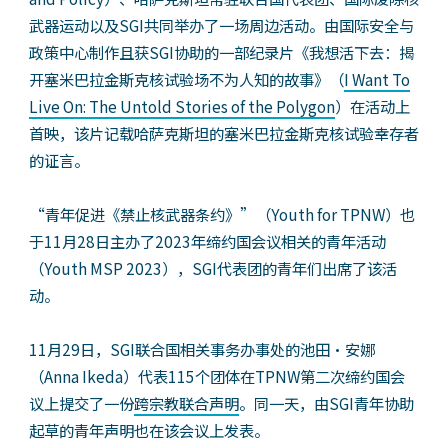
武器运动以及SGI共同举办了一场周边活动。由国际安全与
政策中心制作且获SGI协助的一部纪录片《我想活下去：揭
开塞米巴拉金斯克核试验场不为人知的故事》（
I Want To
Live On: The Untold Stories of the Polygon
）在活动上
首映，该片记载哈萨克斯坦的塞米巴拉金斯克核试验幸存者
的证言。
“青年促进《禁止核武器条约》”（Youth for TPNW）也
于11月28日主办了2023年缔约国会议相关的青年活动
（Youth MSP 2023），SGI代表团的青年们出席了该活
动。
11月29日，SGI联合国相关事务办事处的池田・安娜
（Anna Ikeda）代表115个团体在TPNW第二次缔约国会
议上提交了一份
跨宗教联合声明
。同一天，由SGI青年协助
起草的青年声明也在该会议上发表。