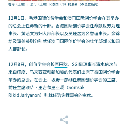
香港（上左）、澳门（上右）和泰国（下）的总会
（© 圣教新闻）
12月1日，香港国际创价学会和澳门国际创价学会在其举办
的总会上任命新的干部。香港国际创价学会任命颜世芳为理
事长、黄洁文为妇人部部长以及吴楚煜为名誉理事长。余锦
培及谭美英则分别就任澳门国际创价学会的壮年部部长和妇
人部部长。
12月8日，创价学会会长
原田稔
、SGI副理事长清水信次与
来自印度、马来西亚和新加坡的代表们出席了泰国创价学会
举办的总会。在会上，坂野一彦继任泰国创价学会的主席、
前任主席颂萨‧里吉乍里亚暖（Somsak
RikidJariyanon）则就任谘询理事会的主席。