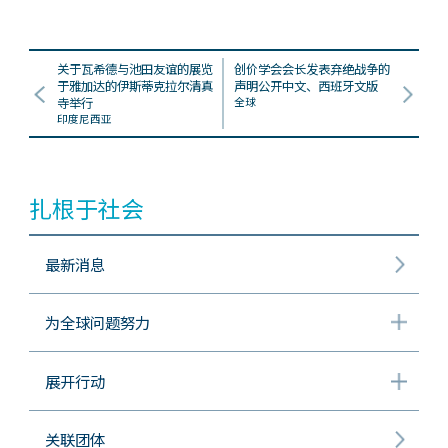
关于瓦希德与池田友谊的展览
创价学会会长发表弃绝战争的
于雅加达的伊斯蒂克拉尔清真
声明公开中文、西班牙文版
寺举行
全球
印度尼西亚
扎根于社会
最新消息
为全球问题努力
展开行动
关联团体