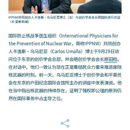
IPPNW共同创办人卡洛斯・乌马尼亚博士（左）与创价学会会长原田稔进行对话
（© 圣教新闻）
国际防止核战争医生组织（International Physicians for
the Prevention of Nuclear War，简称IPPNW）共同创办
人卡洛斯・乌马尼亚（Carlos Umaña）博士于9月29日访
问位于东京的创价学会总部，并会晤创价学会会长
原田稔
。
在对话中，他们一致认为现在正是集结民众力量来推进废除
核武器的时刻。前一天，乌马尼亚博士于创价学会和平委员
会在东京的户田纪念国际会馆所主办的讲座中发表演说。他
在当中指出核武器的持续存在，证明了强权即公理的原则仍
然在国际事务中占主导之位。