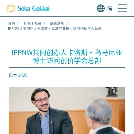
简
首页
扎根于社会
最新消息
IPPNW共同创办人卡洛斯・乌马尼亚博士访问创价学会总部
IPPNW共同创办人卡洛斯・乌马尼亚
博士访问创价学会总部
日本
2025