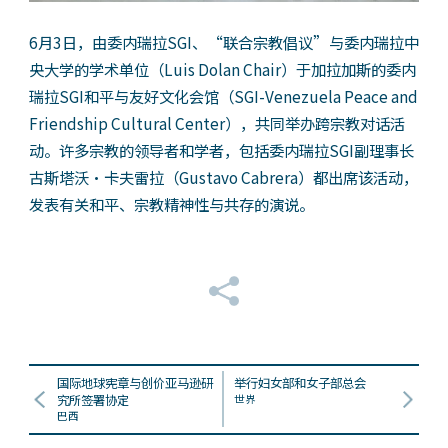
6月3日，由委内瑞拉SGI、“联合宗教倡议”与委内瑞拉中
央大学的学术单位（Luis Dolan Chair）于加拉加斯的委内
瑞拉SGI和平与友好文化会馆（SGI-Venezuela Peace and
Friendship Cultural Center），共同举办跨宗教对话活
动。许多宗教的领导者和学者，包括委内瑞拉SGI副理事长
古斯塔沃・卡夫雷拉（Gustavo Cabrera）都出席该活动，
发表有关和平、宗教精神性与共存的演说。
国际地球宪章与创价亚马逊研
举行妇女部和女子部总会
究所签署协定
世界
巴西