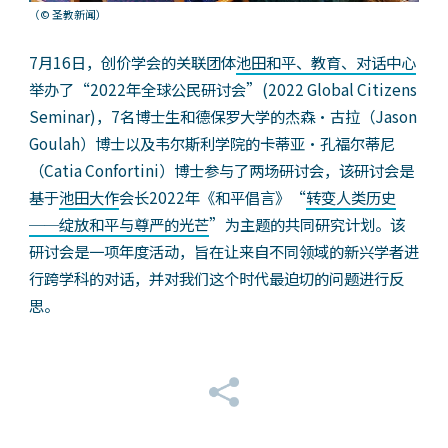
（© 圣教新闻）
7月16日，创价学会的关联团体
池田和平、教育、对话中心
举办了“2022年全球公民研讨会”(2022 Global Citizens
Seminar)，7名博士生和德保罗大学的杰森・古拉（Jason
Goulah）博士以及韦尔斯利学院的卡蒂亚・孔福尔蒂尼
（Catia Confortini）博士参与了两场研讨会，该研讨会是
基于
池田大作
会长2022年《和平倡言》“
转变人类历史
──绽放和平与尊严的光芒
”为主题的共同研究计划。该
研讨会是一项年度活动，旨在让来自不同领域的新兴学者进
行跨学科的对话，并对我们这个时代最迫切的问题进行反
思。