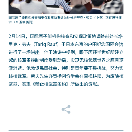
国际原子能机构核查和安保政策协调处前处长塔里克・劳夫（中央）正在进行演
讲
（© 圣教新闻）
2月14日，国际原子能机构核查和安保政策协调处前处长塔
里克・劳夫（Tariq Rauf）于日本东京的户田纪念国际会馆
进行了一场讲座。他于演讲中提到，眼下历经半世纪所建立
起的核军备控制制度受到动摇，实现无核武器世界之愿景逐
渐消逝。他敦促民间社会，特别是青年要不畏挑战，努力实
践核裁军。劳夫先生亦赞扬创价学会在草根耕耘，为废除核
武器、实现《禁止核武器条约》所做出的贡献。