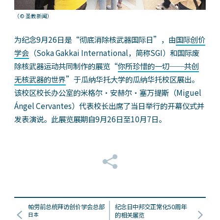
（© 圣教新闻）
为纪念9月26日是“彻底消除核武器国际日”，由
国际创价
学会
（Soka Gakkai International，简称SGI）和国际废
除核武器运动共同制作的展览“
你所珍惜的一切──共创
无核武器的世界
”于瓜纳华托大学的瓜纳华托校区展出。
该校区校长办公室的米格尔・安赫尔・塞万提斯（Miguel
Ángel Cervantes）代表校长出席了当日举行的开幕仪式并
发表演说。此展览展期自9月26日至10月7日。
帕劳前总统拜访创价学会总部
纪念日中邦交正常化50周年
日本
的相关展览