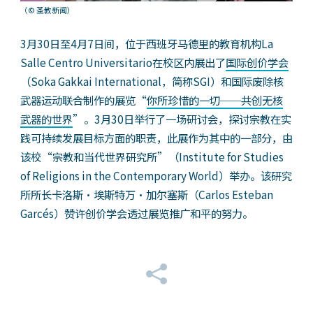
（© 圣教新闻）
3月30日至4月7日间，位于西班牙马德里的教育机构La
Salle Centro Universitario在校区内展出了
国际创价学会
（Soka Gakkai International，简称SGI）和国际废除核
武器运动联合制作的展览“
你所珍惜的一切──共创无核
武器的世界
”。3月30日举行了一场研讨会，探讨宗教在实
践可持续发展目标方面的职责，此展作为其中的一部分，由
该校“宗教和当代世界研究所”（Institute for Studies
of Religions in the Contemporary World）举办。该研究
所所长卡洛斯・埃斯特万・加尔塞斯（Carlos Esteban
Garcés）赞许创价学会透过展览推广和平的努力。