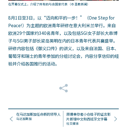
在开幕仪式上，介绍了所有的与会国家代表
（© 圣教新闻）
8月1日至3日，以“迈向和平的一步！”（One Step for
Peace!）为主题的欧洲青年研修在意大利米兰举行。来自
欧洲29个国家约340名青年，以及包括SGI女子部长大串博
子与SGI男子部长梁岛英明在内的日本青年代表共襄盛举。
研修内容包括《御义口传》的讲义，以及来自法国、日本、
葡萄牙和瑞士的青年参加的分组讨论会，内容分享信仰的经
验并介绍各国推行的活动。
在马达加斯加任命新的领导人
原爆幸存者小仓桂子的证言影
马达加斯加
片新增中文和西班牙文字幕
社交媒体