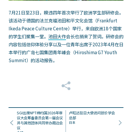
7月21日至23日，睽违四年首次举行了欧洲学生部研修会。
该活动于德国的法兰克福池田和平文化会馆（Frankfurt
Ikeda Peace Culture Centre）举行，来自欧洲18个国家
的学生们聚集一堂。
池田大作
会长也捎来了贺词。研修会的
内容包括信仰体验分享以及一位青年出席于2023年4月在日
本举行的广岛七国集团青年峰会（Hiroshima G7 Youth
Summit）的活动报告。
SGI出席NPT缔约国2026年审
卢旺达驻日大使访问创价学会
议大会筹备委员会第一届会议
总部
并与其他团体共同举办周边会
日本
议