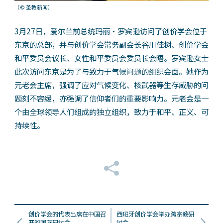
（© 圣教新闻）
3月27日，爱尔兰前总统玛丽・罗宾逊访问了创价学会位于
东京的总部，并与创价学会常务副会长谷川佳树、创价学会
和平委员会议长、女性和平委员会委员长会晤。罗宾逊女士
此次访问东京是为了与致力于气候问题的组织会面。她作为
元老会主席，强调了应对气候变化、核武器等生存威胁的问
题刻不容缓，亦强调了信仰者们的重要影响力。元老会是一
个由全球领导人们组成的独立组织，致力于和平、正义、可
持续性。
创价学会的代表出席在中国召
西班牙创价学会举办跨宗教研
开的国际研讨会
讨会