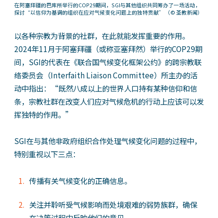
在阿塞拜疆的巴库所举行的COP29期间，SGI与其他组织共同筹办了一场活动，
探讨“以信仰为基调的组织在应对气候变化问题上的独特贡献”
（© 圣教新闻）
以各种宗教为背景的社群，在此就能发挥重要的作用。
2024年11月于阿塞拜疆（或称亚塞拜然）举行的COP29期
间，SGI的代表在《联合国气候变化框架公约》的跨宗教联
络委员会（Interfaith Liaison Committee）所主办的活
动中指出：“既然八成以上的世界人口持有某种信仰和信
条，宗教社群在改变人们应对气候危机的行动上应该可以发
挥独特的作用。”
SGI在与其他非政府组织合作处理气候变化问题的过程中，
特别重视以下三点：
传播有关气候变化的正确信息。
关注并聆听受气候影响而处境艰难的弱势族群，确保
在决策过程中反映他们的意见。