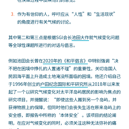
作为有信仰的人，呼吁应从“人性”和“生活现状”
的角度进行有关气候的讨论。
其中第二和第三点是根据SGI会长
池田大作
就气候变化问题
等全球性课题所进行的对话与倡言。
例如池田会长曾在
2020年的《和平倡言》
中特别强调“决
不把在困境中挣扎的人置诸不理”的重要性，关切岛国人
民因海平面上升造成土地淹没所面临的困境。他还介绍自己
于1996年创立的
户田纪念国际和平研究所
从2018年以来发
起了一个以研究气候变化对太平洋岛屿居民的影响为焦点的
研究项目，并提醒说：“即使这些人搬到另一个岛屿，并
获得物质上的保障，但同时他们会丧失生活在原来岛屿上的
安全感，即报告中所称的‘本体安全’。该项目的结论阐
明，在应对气候变化的同时，必须关注这种无法弥补的痛