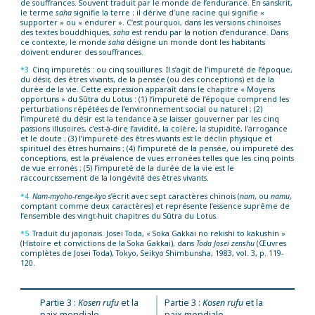
de souffrances. Souvent traduit par le monde de l’endurance. En sanskrit,
le terme
saha
signifie la terre ; il dérive d’une racine qui signifie «
supporter » ou « endurer ». C’est pourquoi, dans les versions chinoises
des textes bouddhiques,
saha
est rendu par la notion d’endurance. Dans
ce contexte, le monde
saha
désigne un monde dont les habitants
doivent endurer des souffrances.
*3
Cinq impuretés : ou cinq souillures. Il s’agit de l’impureté de l’époque,
du désir, des êtres vivants, de la pensée (ou des conceptions) et de la
durée de la vie. Cette expression apparaît dans le chapitre « Moyens
opportuns » du Sûtra du Lotus : (1) l’impureté de l’époque comprend les
perturbations répétées de l’environnement social ou naturel ; (2)
l’impureté du désir est la tendance à se laisser gouverner par les cinq
passions illusoires, c’est-à-dire l’avidité, la colère, la stupidité, l’arrogance
et le doute ; (3) l’impureté des êtres vivants est le déclin physique et
spirituel des êtres humains ; (4) l’impureté de la pensée, ou impureté des
conceptions, est la prévalence de vues erronées telles que les cinq points
de vue erronés ; (5) l’impureté de la durée de la vie est le
raccourcissement de la longévité des êtres vivants.
*4
Nam-myoho-renge-kyo
s’écrit avec sept caractères chinois (
nam
, ou
namu
,
comptant comme deux caractères) et représente l’essence suprême de
l’ensemble des vingt-huit chapitres du Sûtra du Lotus.
*5
Traduit du japonais. Josei Toda, « Soka Gakkai no rekishi to kakushin »
(Histoire et convictions de la Soka Gakkai), dans
Toda Josei zenshu
(Œuvres
complètes de Josei Toda), Tokyo, Seikyo Shimbunsha, 1983, vol. 3, p. 119-
120.
Partie 3 :
Kosen rufu
et la
Partie 3 :
Kosen rufu
et la
paix mondiale
paix mondiale