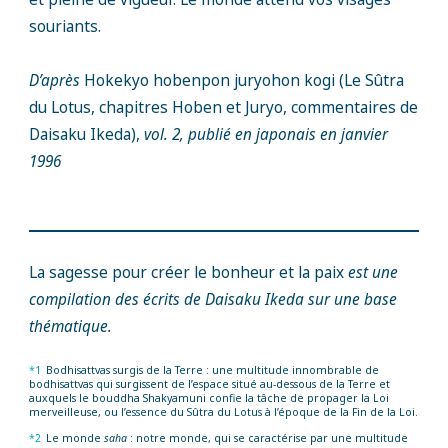
souriants.
D’après
Hokekyo hobenpon juryohon kogi (Le Sûtra
du Lotus, chapitres Hoben et Juryo, commentaires de
Daisaku Ikeda),
vol. 2, publié en japonais en janvier
1996
La sagesse pour créer le bonheur et la paix
est une
compilation des écrits de Daisaku Ikeda sur une base
thématique.
*1
Bodhisattvas surgis de la Terre : une multitude innombrable de
bodhisattvas qui surgissent de l’espace situé au-dessous de la Terre et
auxquels le bouddha Shakyamuni confie la tâche de propager la Loi
merveilleuse, ou l’essence du Sûtra du Lotus à l’époque de la Fin de la Loi.
*2
Le monde
saha
: notre monde, qui se caractérise par une multitude