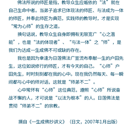
佛法所说的师匠是指，教导众生应皈依的“法”就在
自己生命中者。当弟子追求已体现法的师匠、与法成为一体
的师匠，并奉此师匠为典范，实践师的教导时，才是实现
“常为心师”的生存之道。
换句话说，教导众生自身即拥有无限宽广“心之潜
能”，也是“法的体现者”、“与法一体”之“师”，是
我们为达成一生成佛不可或缺的存在。
我也是因为幸逢为日莲佛法广宣流布奉献一生的户田先
生，这位如说修行的师匠，才有今天的自己。“心师”户
田先生，时时刻刻都在我的心中。现在我仍然每天、每一瞬
间都与心中的师对话，这就是“师弟不二”。
心中常怀有“心师”这位典范，遵照“心师”所说奋
战不懈的人，才可说是“以法为根本”的人。日莲佛法是
贯彻“师弟不二”的宗教。
摘自《一生成佛抄讲义》（日文，2007年1月出版）