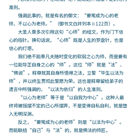
准则。
强调此事的，就是有名的御文：“要常成为心的老
师，不以心为老师。”（御书文白并列本Ⅱ122页）。
大圣人曾多次引用这句“心师”的经文，作为门下信
心的指针。换句话说，“心师”既是人生的罗盘针，也是
信心的灯塔。
我们绝不能奉凡夫随时变化的软弱之心为师，而是要有
一位能导正自身之心的“师”。这位“师”就是“法”、
“佛说”。释尊就其自身所悟得之法，立誓“毕生以法为
师”，并以终生贯彻此誓愿为荣。这也是释尊留给弟子的
遗言中所强调的，“以法为依归”的人生准则。
“以心为老师”等于是“以自我为中心”。这种人最
终将被摇摆不定的己心所摆弄，不是变得自私自利，就是堕
入无明深渊。
反之，“要常成为心的老师”则是“以法为中心”。
而能联结“自己”与“法”的，就是佛法的师匠。