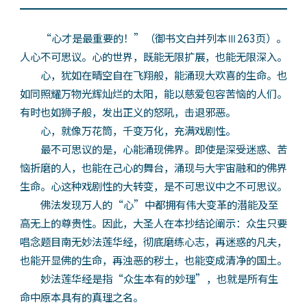
“心才是最重要的！”（御书文白并列本Ⅲ263页）。
人心不可思议。心的世界，既能无限扩展，也能无限深入。
心，犹如在晴空自在飞翔般，能涌现大欢喜的生命。也
如同照耀万物光辉灿烂的太阳，能以慈爱包容苦恼的人们。
有时也如狮子般，发出正义的怒吼，击退邪恶。
心，就像万花筒，千变万化，充满戏剧性。
最不可思议的是，心能涌现佛界。即使是深受迷惑、苦
恼折磨的人，也能在己心的舞台，涌现与大宇宙融和的佛界
生命。心这种戏剧性的大转变，是不可思议中之不可思议。
佛法发现万人的“心”中都拥有伟大变革的潜能及至
高无上的尊贵性。因此，大圣人在本抄结论阐示：众生只要
唱念题目南无妙法莲华经，彻底磨练心志，再迷惑的凡夫，
也能开显佛的生命，再浊恶的秽土，也能变成清净的国土。
妙法莲华经是指“众生本有的妙理”，也就是所有生
命中原本具有的真理之名。