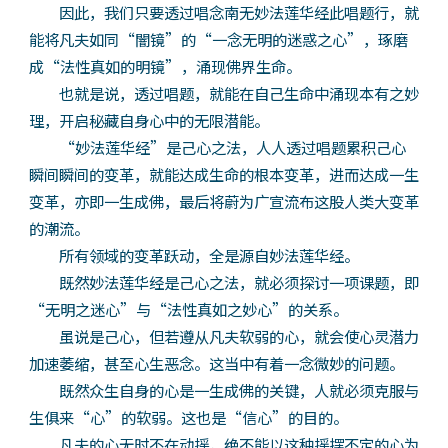
因此，我们只要透过唱念南无妙法莲华经此唱题行，就
能将凡夫如同“闇镜”的“一念无明的迷惑之心”，琢磨
成“法性真如的明镜”，涌现佛界生命。
也就是说，透过唱题，就能在自己生命中涌现本有之妙
理，开启秘藏自身心中的无限潜能。
“妙法莲华经”是己心之法，人人透过唱题累积己心
瞬间瞬间的变革，就能达成生命的根本变革，进而达成一生
变革，亦即一生成佛，最后将蔚为广宣流布这股人类大变革
的潮流。
所有领域的变革跃动，全是源自妙法莲华经。
既然妙法莲华经是己心之法，就必须探讨一项课题，即
“无明之迷心”与“法性真如之妙心”的关系。
虽说是己心，但若遵从凡夫软弱的心，就会使心灵潜力
加速萎缩，甚至心生恶念。这当中有着一念微妙的问题。
既然众生自身的心是一生成佛的关键，人就必须克服与
生俱来“心”的软弱。这也是“信心”的目的。
凡夫的心无时不在动摇，绝不能以这种摇摆不定的心为