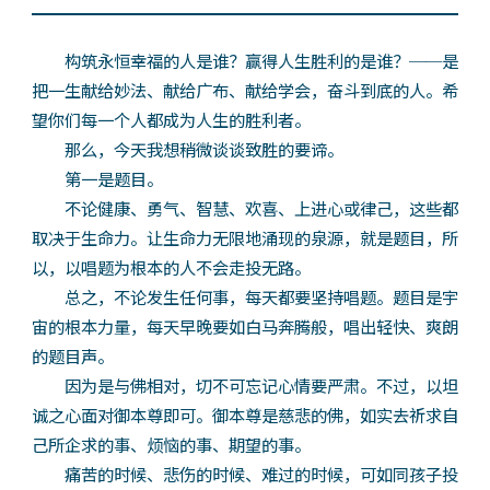
构筑永恒幸福的人是谁？赢得人生胜利的是谁？──是
把一生献给妙法、献给广布、献给学会，奋斗到底的人。希
望你们每一个人都成为人生的胜利者。
那么，今天我想稍微谈谈致胜的要谛。
第一是题目。
不论健康、勇气、智慧、欢喜、上进心或律己，这些都
取决于生命力。让生命力无限地涌现的泉源，就是题目，所
以，以唱题为根本的人不会走投无路。
总之，不论发生任何事，每天都要坚持唱题。题目是宇
宙的根本力量，每天早晚要如白马奔腾般，唱出轻快、爽朗
的题目声。
因为是与佛相对，切不可忘记心情要严肃。不过，以坦
诚之心面对御本尊即可。御本尊是慈悲的佛，如实去祈求自
己所企求的事、烦恼的事、期望的事。
痛苦的时候、悲伤的时候、难过的时候，可如同孩子投