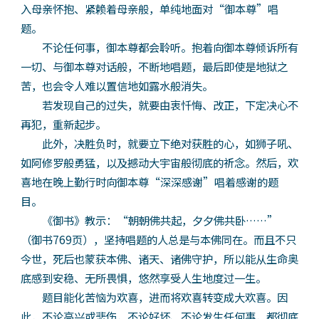
入母亲怀抱、紧赖着母亲般，单纯地面对“御本尊”唱
题。
不论任何事，御本尊都会聆听。抱着向御本尊倾诉所有
一切、与御本尊对话般，不断地唱题，最后即使是地狱之
苦，也会令人难以置信地如露水般消失。
若发现自己的过失，就要由衷忏悔、改正，下定决心不
再犯，重新起步。
此外，决胜负时，就要立下绝对获胜的心，如狮子吼、
如阿修罗般勇猛，以及撼动大宇宙般彻底的祈念。然后，欢
喜地在晚上勤行时向御本尊“深深感谢”唱着感谢的题
目。
《御书》教示：“朝朝佛共起，夕夕佛共卧……”
（御书769页），坚持唱题的人总是与本佛同在。而且不只
今世，死后也蒙获本佛、诸天、诸佛守护，所以能从生命奥
底感到安稳、无所畏惧，悠然享受人生地度过一生。
题目能化苦恼为欢喜，进而将欢喜转变成大欢喜。因
此，不论高兴或悲伤，不论好坏、不论发生任何事，都彻底