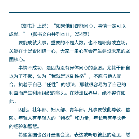
《御书》上说：“如果他们都能同心，事情一定可以
成就。”（御书文白并列本Ⅱ，254页）
要能成就大事，重要的不是人数，也不是职务或立场，
关键在于是否团结一心，大家一条心就会产生建设未来的坚
固核心。
事情不成功，是因为没有异体同心的意愿。尤其干部自
以为了不起，认为“我就是这副性格”，不愿与他人配
合，执着于自己“任性”的想法，那就很容易为了自己的
利益而产生利用组织的念头。在妙法世界里，绝不容许如
此。
因此，壮年部、妇人部、青年部，凡事要彼此尊敬、信
赖。年轻人有年轻人的“特权”和力量，年长者有年长者
的经验和智慧。
希望各国也召开最高会议，表达或听取彼此的意见，然