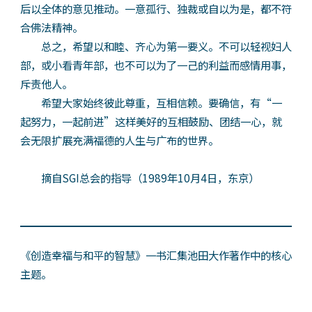
后以全体的意见推动。一意孤行、独裁或自以为是，都不符
合佛法精神。
总之，希望以和睦、齐心为第一要义。不可以轻视妇人
部，或小看青年部，也不可以为了一己的利益而感情用事，
斥责他人。
希望大家始终彼此尊重，互相信赖。要确信，有“一
起努力，一起前进”这样美好的互相鼓励、团结一心，就
会无限扩展充满福德的人生与广布的世界。
摘自SGI总会的指导（1989年10月4日，东京）
《创造幸福与和平的智慧》一书汇集池田大作著作中的核心
主题。