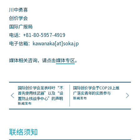
川中勇喜
创价学会
国际广报局
电话：+81-80-5957-4919
电子信箱：kawanaka[at]soka.jp
媒体相关咨询，请点击
媒体专区
。
国际创价学会发表呼吁“不
国际创价学会于COP28上推
首先使用核武器”以及“设
广落实青年的实质参与
置防止核战争中心”的声明
新闻发布
新闻发布
联络须知