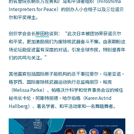
的名誉院长朝长万左男和广岛和平译者组织（Hiroshima
Interpreters for Peace）的创办人小仓桂子以及三位诺贝
尔和平奖得主。
创价学会会长
原田稔
谈到：“此次日本被团协荣获诺贝尔
和平奖，更加激励我们为废除核武器奋斗不懈。由衷期盼这
场论坛能促进富有深度的对话，引发全球市民，特别是青年
们的共鸣与关注。”
其他嘉宾包括国际原子能机构的总干事拉斐尔・马里亚诺・
格罗西、国际废除核武器运动执行总监梅丽莎・帕克
（Melissa Parke）、帕格沃什科学和世界事务会议的候任
秘书长卡伦・阿斯特丽德・哈尔伯格（Karen Astrid
Hallberg）、著名学者、和平活动家和一名舞踏舞者。