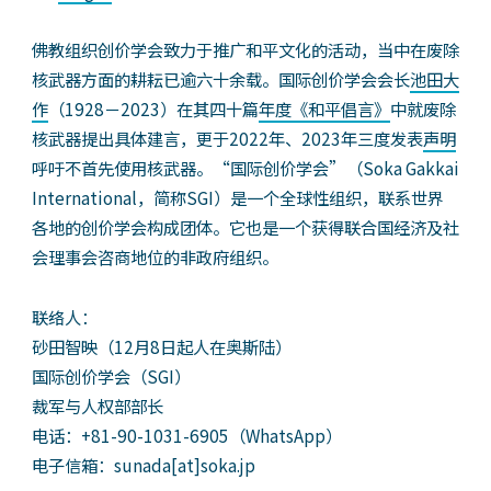
佛教组织创价学会致力于推广和平文化的活动，当中在废除
核武器方面的耕耘已逾六十余载。国际创价学会会长
池田大
作
（1928－2023）在其四十篇
年度《和平倡言》
中就废除
核武器提出具体建言，更于2022年、2023年三度发表
声明
呼吁不首先使用核武器。“国际创价学会”（Soka Gakkai
International，简称SGI）是一个全球性组织，联系世界
各地的创价学会构成团体。它也是一个获得联合国经济及社
会理事会咨商地位的非政府组织。
联络人：
砂田智映（12月8日起人在奥斯陆）
国际创价学会（SGI）
裁军与人权部部长
电话：+81-90-1031-6905（WhatsApp）
电子信箱：sunada[at]soka.jp