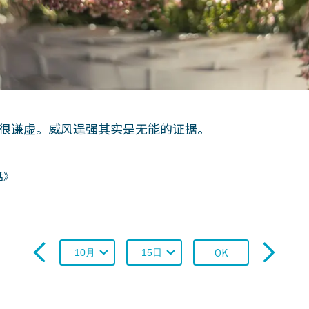
很谦虚。威风逞强其实是无能的证据。
话》
OK