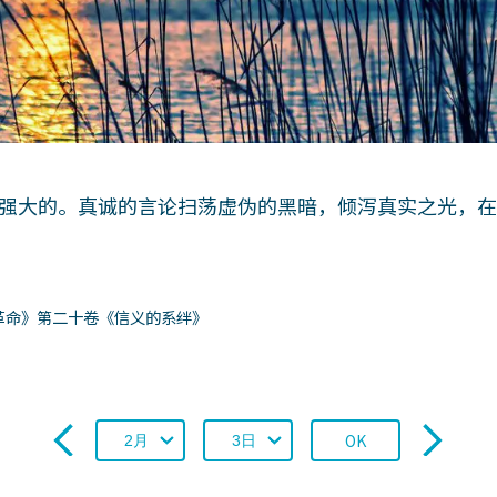
强大的。真诚的言论扫荡虚伪的黑暗，倾泻真实之光，
革命》第二十卷《信义的系绊》
OK