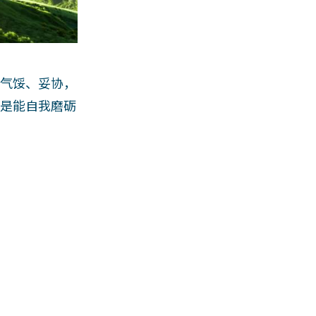
。气馁、妥协，
，是能自我磨砺