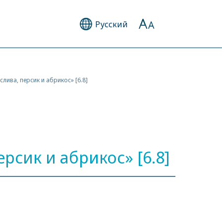
Русский
слива, персик и абрикос» [6.8]
рсик и абрикос» [6.8]