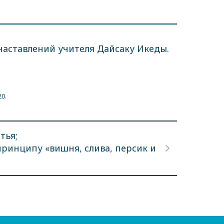
 наставлений учителя Дайсаку Икеды.
20.
тья;
 принципу «вишня, слива, персик и