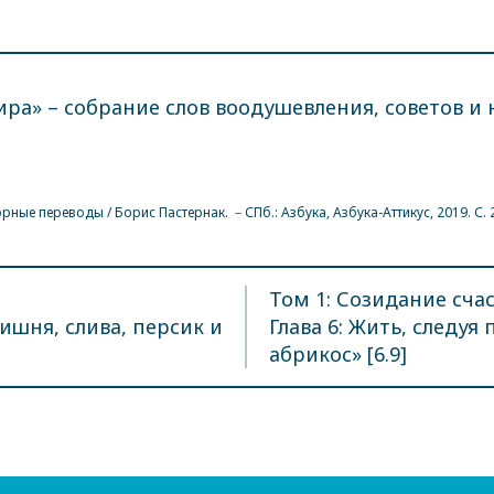
ира» – собрание слов воодушевления, советов и
орные переводы / Борис Пастернак. －СПб.: Азбука, Азбука-Аттикус, 2019. С. 
Том 1: Созидание счас
вишня, слива, персик и
Глава 6: Жить, следуя
абрикос» [6.9]