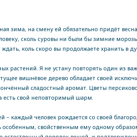
дная зима, на смену ей обязательно придёт весн
овеку, сколь суровы ни были бы зимние морозы,
о ждать, коль скоро вы продолжаете хранить в д
ных растений. Я не устану повторять один из 
ветущее вишнёвое дерево обладает своей исключ
тончённый сладостный аромат. Цветы персиково
са есть свой неповторимый шарм.
ей – каждый человек рождается со своей благо
 особенным, свойственным ему одному образом
то естественный порядок вещей, и подтверждени