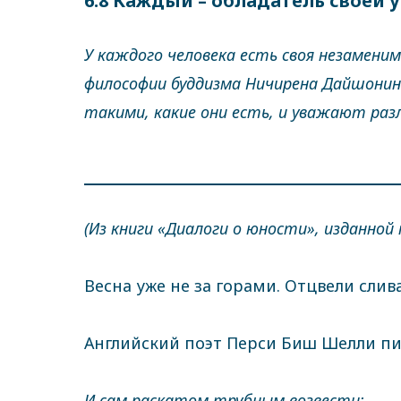
6.8 Каждый – обладатель своей
У каждого человека есть своя незамени
философии буддизма Ничирена Дайшонина
такими, какие они есть, и уважают раз
(Из книги «Диалоги о юности», изданной 
Весна уже не за горами. Отцвели слив
Английский поэт Перси Биш Шелли пи
И сам раскатом трубным возвести: