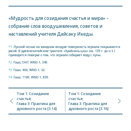
«Мудрость для созидания счастья и мира» –
собрание слов воодушевления, советов и
наставлений учителя Дайсаку Икеды.
*1
Лунной ночью на холодном воздухе поверхность зеркала покрывается
росой. В древнекитайском трактате «Хуайнань-цзы» (ок. 139 г. до н.э.)
приводится поверье о том, что зеркало собирает воду с луны.
*2
Гошо,1347; WND-1, 340.
*3
Гошо, 466; WND-1, 62.
*4
Гошо, 1169; WND-1, 839.
Том 1: Созидание
Том 1: Созидание
счастья;
счастья;
Глава 3: Практика для
Глава 3: Практика для
духовного роста [3.14]
духовного роста [3.16]