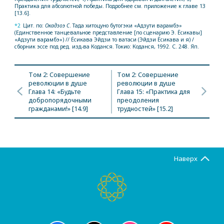
Практика для абсолютной победы. Подробнее см. приложение к главе 13
[13.6].
*2
Цит. по:
Окадзоэ С
. Тада хитоцуно бутогэки «Адзути варамбэ»
(Единственное танцевальное представление [по сценарию Э. Ёсикавы]
«Адзути варамбэ») // Ёсикава Эйдзи то ватаси (Эйдзи Ёсикава и я) /
сборник эссе под ред. изд-ва Коданся. Токио: Коданся, 1992. С. 248. Яп.
Том 2: Совершение
Том 2: Совершение
революции в душе
революции в душе
Глава 14: «Будьте
Глава 15: «Практика для
добропорядочными
преодоления
гражданами!» [14.9]
трудностей» [15.2]
Наверх