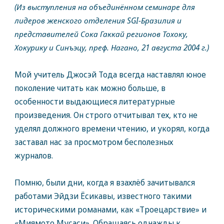
(Из выступления на объединённом семинаре для
лидеров женского отделения SGI-Бразилия и
представителей Сока Гаккай регионов Тохоку,
Хокурику и Синъэцу, преф. Нагано, 21 августа 2004 г.)
Мой учитель Джосэй Тода всегда наставлял юное
поколение читать как можно больше, в
особенности выдающиеся литературные
произведения. Он строго отчитывал тех, кто не
уделял должного времени чтению, и укорял, когда
заставал нас за просмотром бесполезных
журналов.
Помню, были дни, когда я взахлёб зачитывался
работами Эйдзи Ёсикавы, известного такими
историческими романами, как «Троецарствие» и
«Миямото Мусаси». Обращаясь однажды к