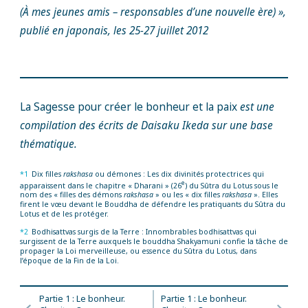
(À mes jeunes amis – responsables d’une nouvelle ère) »,
publié en japonais, les 25-27 juillet 2012
La Sagesse pour créer le bonheur et la paix
est une
compilation des écrits de Daisaku Ikeda sur une base
thématique.
*1
Dix filles
rakshasa
ou démones : Les dix divinités protectrices qui
e
apparaissent dans le chapitre « Dharani » (26
) du Sûtra du Lotus sous le
nom des « filles des démons
rakshasa
» ou les « dix filles
rakshasa
». Elles
firent le vœu devant le Bouddha de défendre les pratiquants du Sûtra du
Lotus et de les protéger.
*2
Bodhisattvas surgis de la Terre : Innombrables bodhisattvas qui
surgissent de la Terre auxquels le bouddha Shakyamuni confie la tâche de
propager la Loi merveilleuse, ou essence du Sûtra du Lotus, dans
l’époque de la Fin de la Loi.
Partie 1 : Le bonheur.
Partie 1 : Le bonheur.